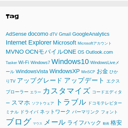
Tag
docomo
AdSense
GoogleAnalytics
Gmail
dTV
Internet Explorer
Microsoft
Microsoftアカウント
MVNO
OCNモバイルONE
Outlook.com
OS
Windows10
Wi-Fi
Windows7
WindowsLiveメ
Tasker
WindowsXP
お金
WindowsVista
ール
ひか
WinSCP
アップデート
アップグレード
エクス
りTV
カスタマイズ
プローラー
コードエディタ
エラー
トラブル
スマホ
ー
ドコモテレビター
ソフトウェア
ネットワーク
ドライバ
パーマリンク
ミナル
フォント
ブログ
メール
ライフハック
格安
マウス
動画