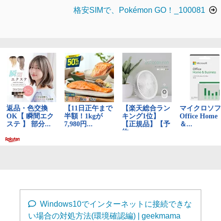
ナ
格安SIMで、Pokémon GO！_100081
ビ
ゲ
ー
シ
ョ
ン
Windows10でインターネットに接続できな
い場合の対処方法(環境確認編) | geekmama