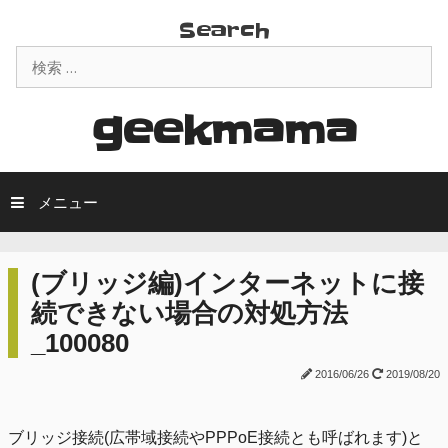
コ
Search
ン
検
テ
索:
ン
ツ
geekmama
へ
ス
キ
メニュー
ッ
プ
(ブリッジ編)インターネットに接
続できない場合の対処方法
_100080
2016/06/26
2019/08/20
ブリッジ接続(広帯域接続やPPPoE接続とも呼ばれます)と