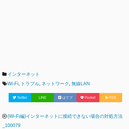
カ
インターネット
テ
タ
Wi-Fi
,
トラブル
,
ネットワーク
,
無線LAN
ゴ
グ
Twitter
LINE
はてブ
Pocket
RSS
リ
ー
投
(Wi-Fi編)インターネットに接続できない場合の対処方法
稿
_100079