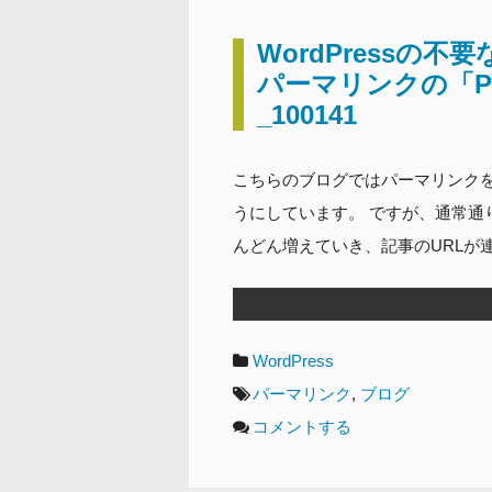
WordPressの
パーマリンクの「P
_100141
こちらのブログではパーマリンクを「
うにしています。 ですが、通常通り
んどん増えていき、記事のURLが
カ
WordPress
テ
タ
パーマリンク
,
ブログ
ゴ
グ
コメントする
リ
ー