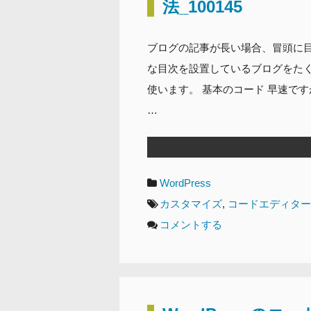
法_100145
ブログの記事が長い場合、冒頭に目
な目次を設置しているブログをた
使います。 基本のコード 早速で
…
カ
WordPress
テ
タ
カスタマイズ
,
コードエディター
ゴ
グ
コメントする
リ
ー