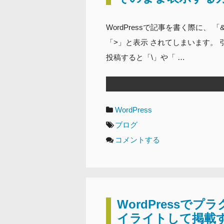
WordPressで記事を書く際に、 「
「>」と表示 されてしまいます。 
投稿すると「\」や「 …
カ
WordPress
テ
タ
ブログ
ゴ
グ
コメントする
リ
ー
WordPressで
イライトして掲載する