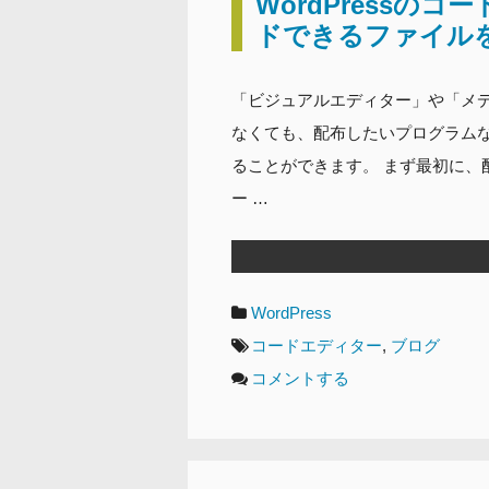
WordPressの
ドできるファイルを掲
「ビジュアルエディター」や「メ
なくても、配布したいプログラム
ることができます。 まず最初に、
ー …
カ
WordPress
テ
タ
コードエディター
,
ブログ
ゴ
グ
コメントする
リ
ー