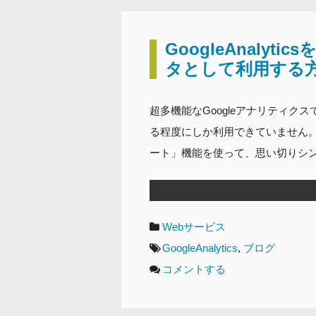
GoogleAnaly
タとして利用する方法
超多機能なGoogleアナリティ
る程度にしか利用できていません。
ート」機能を使って、思い切りシン
カ
Webサービス
テ
タ
GoogleAnalytics
,
ブログ
ゴ
グ
コメントする
リ
ー