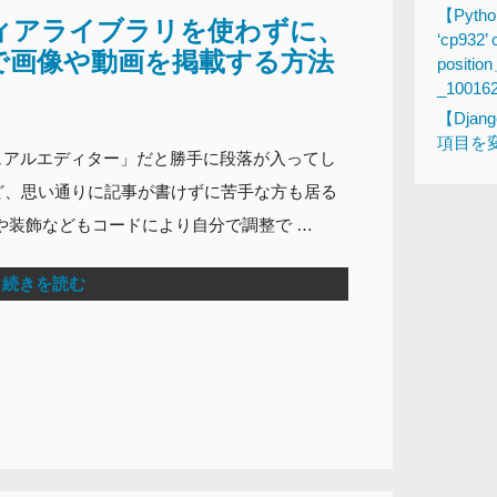
【Pytho
メディアライブラリを使わずに、
‘cp932’ 
で画像や動画を掲載する方法
posi
_10016
【Dja
項目を変
ビジュアルエディター」だと勝手に段落が入ってし
ど、思い通りに記事が書けずに苦手な方も居る
や装飾などもコードにより自分で調整で …
続きを読む