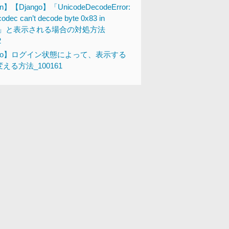
n】【Django】「UnicodeDecodeError:
codec can’t decode byte 0x83 in
tion」と表示される場合の対処方法
2
ngo】ログイン状態によって、表示する
える方法_100161