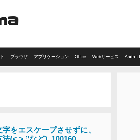
ma
ット
ブラウザ
アプリケーション
Office
Webサービス
Android
特殊文字をエスケープさせずに、
,>,”など)_100160