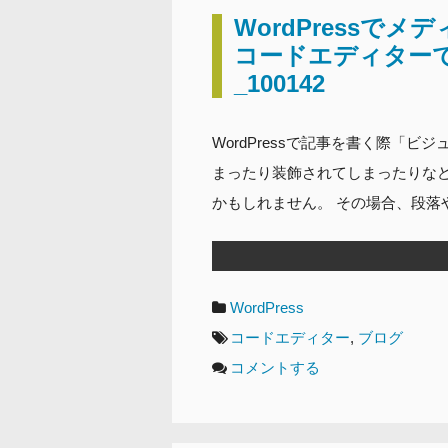
WordPressで
コードエディター
_100142
WordPressで記事を書く際「
まったり装飾されてしまったりな
かもしれません。 その場合、段落
カ
WordPress
テ
タ
コードエディター
,
ブログ
ゴ
グ
コメントする
リ
ー