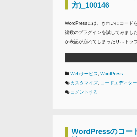
方)_100146
WordPressには、きれいにコ
複数のプラグインを試してみまし
か表記が崩れてしまったり…トラブ
カ
Webサービス
,
WordPress
テ
タ
カスタマイズ
,
コードエディター
ゴ
グ
コメントする
リ
ー
WordPressの