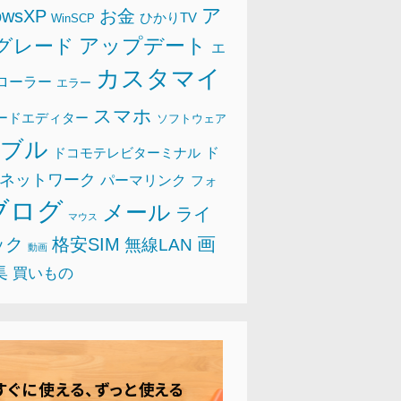
ア
owsXP
お金
ひかりTV
WinSCP
アップデート
グレード
エ
カスタマイ
ローラー
エラー
スマホ
ードエディター
ソフトウェア
ラブル
ド
ドコモテレビターミナル
ネットワーク
パーマリンク
フォ
ブログ
メール
ライ
マウス
画
ック
格安SIM
無線LAN
動画
集
買いもの