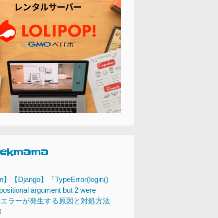
eekmama
n】【Django】「TypeError(login()
positional argument but 2 were
n)」エラーが発生する原因と対処方法
3