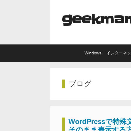
コ
ン
geekma
テ
ン
ツ
へ
ス
キ
Windows
インターネ
ッ
プ
ブログ
WordPressで
そのまま表示する方法(<