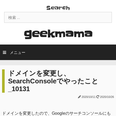
コ
Search
ン
検
テ
索:
ン
ツ
geekmama
へ
ス
キ
メニュー
ッ
プ
ドメインを変更し、
SearchConsoleでやったこと
_10131
2020/10/11
2020/10/26
ドメインを変更したので、Googleのサーチコンソールにも