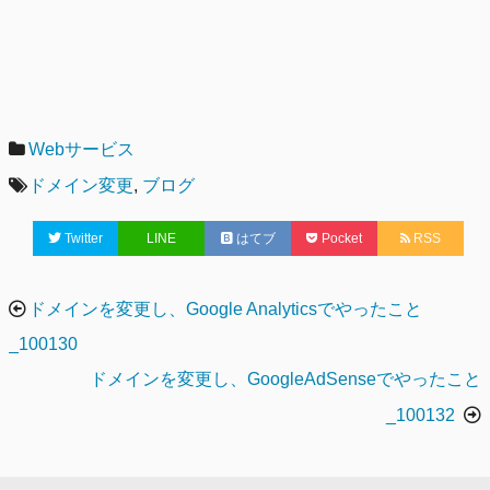
カ
Webサービス
テ
タ
ドメイン変更
,
ブログ
ゴ
グ
Twitter
LINE
はてブ
Pocket
RSS
リ
ー
投
ドメインを変更し、Google Analyticsでやったこと
稿
_100130
ナ
ドメインを変更し、GoogleAdSenseでやったこと
ビ
_100132
ゲ
ー