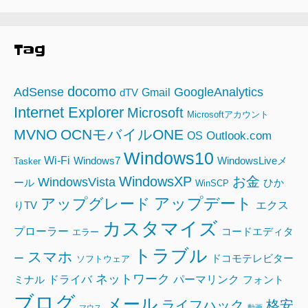
Tag
docomo
AdSense
GoogleAnalytics
Gmail
dTV
Internet Explorer
Microsoft
Microsoftアカウント
MVNO
OCNモバイルONE
Outlook.com
OS
Windows10
Wi-Fi
Windows7
WindowsLiveメ
Tasker
WindowsXP
お金
WindowsVista
ール
ひか
WinSCP
アップデート
アップグレード
エクス
りTV
カスタマイズ
プローラー
コードエディタ
エラー
トラブル
スマホ
ー
ドコモテレビター
ソフトウェア
ネットワーク
ドライバ
パーマリンク
ミナル
フォント
ブログ
メール
ライフハック
格安
マウス
動画