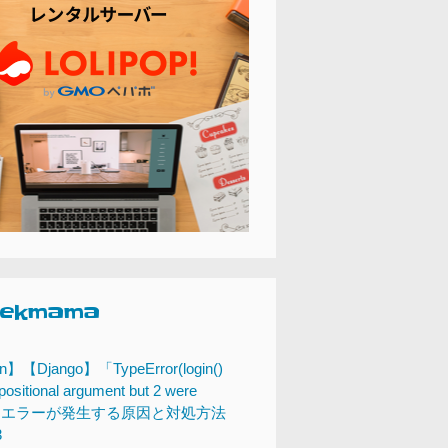
eekmama
n】【Django】「TypeError(login()
positional argument but 2 were
n)」エラーが発生する原因と対処方法
3