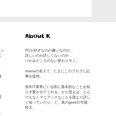
About K
コン
PCが好きなのか嫌いなのか…
に
詳しいのか詳しくないのか…
。
つかみどころのない変わりモノ。
不
mamaの友人で、たまにこのブログに記
書
事を提供。
長年IT業界にいる割に基本的なことを知
な
らず驚かせてくれる…かと思えば、とん
居
でもなくマニアックなことを誰より詳し
く知っていたり…と、真のgeekの可能
性大。
す。