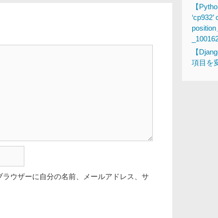
【Pytho
‘cp932’ 
posi
_10016
【Dja
項目を変
ブラウザーに自分の名前、メールアドレス、サ