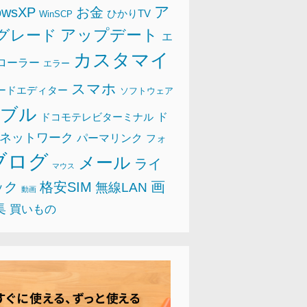
ア
owsXP
お金
ひかりTV
WinSCP
アップデート
グレード
エ
カスタマイ
ローラー
エラー
スマホ
ードエディター
ソフトウェア
ラブル
ド
ドコモテレビターミナル
ネットワーク
パーマリンク
フォ
ブログ
メール
ライ
マウス
画
ック
格安SIM
無線LAN
動画
集
買いもの