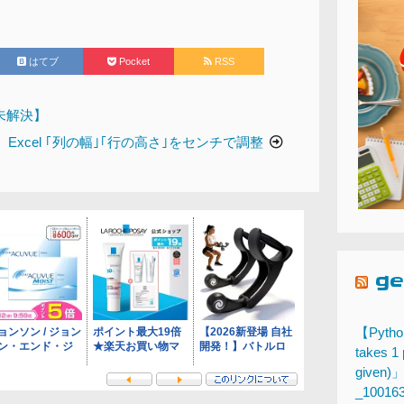
はてブ
Pocket
RSS
【未解決】
Excel ｢列の幅｣｢行の高さ｣をセンチで調整
g
【Pytho
takes 1 
give
_10016