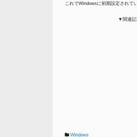
これでWindowsに初期設定され
▼関連記
カ
Windows