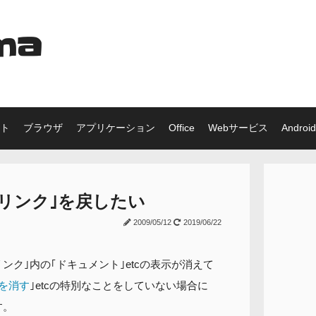
ma
ット
ブラウザ
アプリケーション
Office
Webサービス
Android
リンク｣を戻したい
2009/05/12
2019/06/22
ク｣内の｢ドキュメント｣etcの表示が消えて
を消す
｣etcの特別なことをしていない場合に
す。