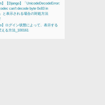
n】【Django】「UnicodeDecodeError:
codec can’t decode byte 0x83 in
tion」と表示される場合の対処方法
2
ngo】ログイン状態によって、表示する
える方法_100161