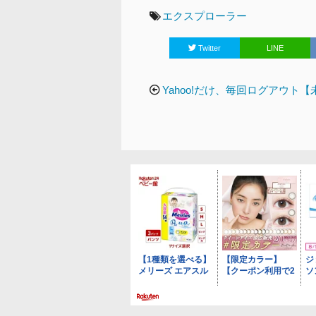
テ
タ
エクスプローラー
ゴ
グ
Twitter
LINE
リ
ー
投
Yahoo!だけ、毎回ログアウト
稿
ナ
ビ
ゲ
ー
シ
ョ
ン