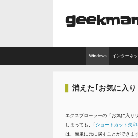
コ
ン
geekma
テ
ン
ツ
へ
ス
キ
Windows
インターネ
ッ
プ
消えた｢お気に入り
エクスプローラーの「お気に入りリン
しまっても、｢
ショートカット矢印
は、簡単に元に戻すことができま