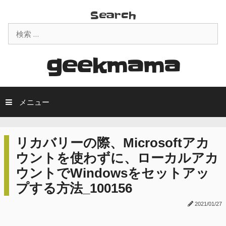
コ
Search
ン
検
テ
索:
ン
ツ
geekmama
へ
ス
キ
メニュー
ッ
プ
リカバリーの際、Microsoftアカ
ウントを使わずに、ローカルアカ
ウントでWindowsをセットアッ
プする方法_100156
2021/01/27