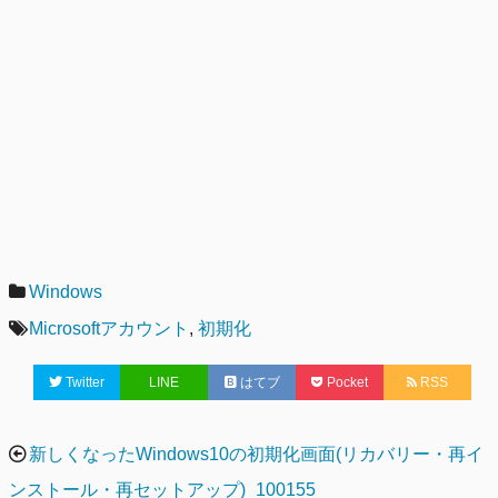
カ
Windows
テ
タ
Microsoftアカウント
,
初期化
ゴ
グ
Twitter
LINE
はてブ
Pocket
RSS
リ
ー
投
新しくなったWindows10の初期化画面(リカバリー・再イ
稿
ンストール・再セットアップ)_100155