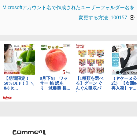
ナ
Microsoftアカウント名で作成されたユーザーフォルダー名を
ビ
変更する方法_100157
ゲ
ー
シ
ョ
ン
Comment