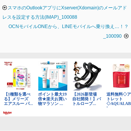
ー
投
スマホのOutlookアプリにXserver(Xdomain)のメールアド
稿
レスを設定する方法(IMAP)_100088
ナ
OCNモバイルONEから、LINEモバイルへ乗り換え…！？
ビ
_100090
ゲ
ー
シ
ョ
ン