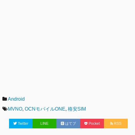
カ
Android
テ
タ
MVNO
,
OCNモバイルONE
,
格安SIM
ゴ
グ
Twitter
LINE
はてブ
Pocket
RSS
リ