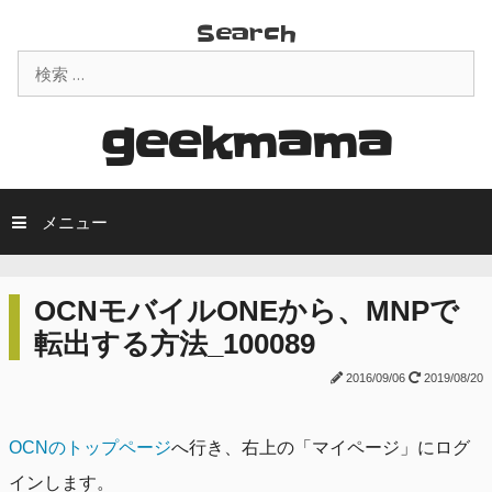
コ
Search
ン
検
テ
索:
ン
ツ
geekmama
へ
ス
キ
メニュー
ッ
プ
OCNモバイルONEから、MNPで
転出する方法_100089
2016/09/06
2019/08/20
OCNのトップページ
へ行き、右上の「マイページ」にログ
インします。