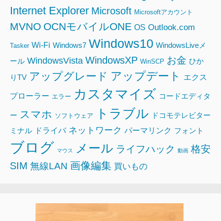
Internet Explorer
Microsoft
Microsoftアカウント
MVNO
OCNモバイルONE
Outlook.com
OS
Windows10
Wi-Fi
Windows7
WindowsLiveメ
Tasker
WindowsXP
お金
WindowsVista
ール
ひか
WinSCP
アップデート
アップグレード
エクス
りTV
カスタマイズ
プローラー
コードエディタ
エラー
トラブル
スマホ
ー
ドコモテレビター
ソフトウェア
ネットワーク
ドライバ
パーマリンク
ミナル
フォント
ブログ
メール
ライフハック
格安
マウス
動画
画像編集
SIM
無線LAN
買いもの