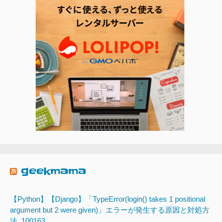
geekmama
【Python】【Django】「TypeError(login() takes 1 positional
argument but 2 were given)」エラーが発生する原因と対処方
法_100163