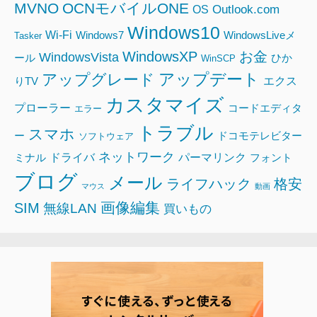
MVNO
OCNモバイルONE
Outlook.com
OS
Windows10
Wi-Fi
Windows7
WindowsLiveメ
Tasker
WindowsXP
お金
WindowsVista
ール
ひか
WinSCP
アップデート
アップグレード
エクス
りTV
カスタマイズ
プローラー
コードエディタ
エラー
トラブル
スマホ
ー
ドコモテレビター
ソフトウェア
ネットワーク
ドライバ
パーマリンク
ミナル
フォント
ブログ
メール
ライフハック
格安
マウス
動画
画像編集
SIM
無線LAN
買いもの