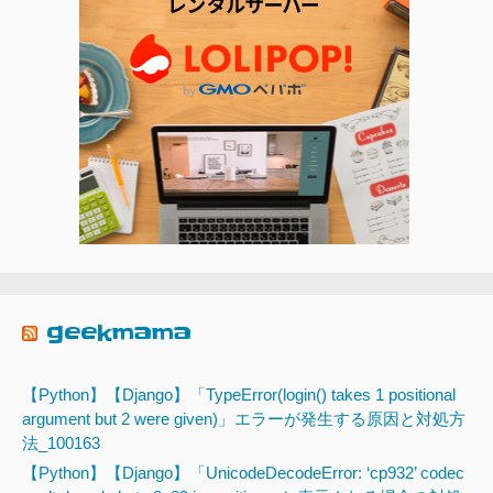
geekmama
【Python】【Django】「TypeError(login() takes 1 positional
argument but 2 were given)」エラーが発生する原因と対処方
法_100163
【Python】【Django】「UnicodeDecodeError: ‘cp932’ codec