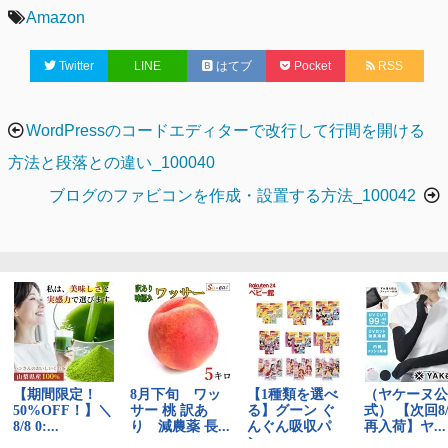
テ
タ
Amazon
ゴ
グ
Twitter
LINE
はてブ
Pocket
RSS
リ
ー
投
WordPressのコードエディターで改行して行間を開ける
稿
方法と段落との違い_100040
ナ
ブログのファビコンを作成・設置する方法_100042
ビ
ゲ
ー
シ
ョ
ン