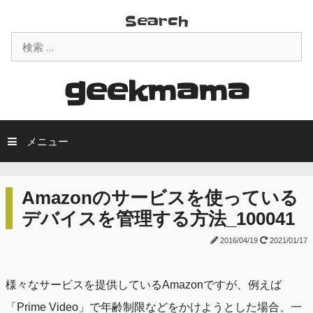
コ
Search
ン
検
テ
索:
ン
ツ
geekmama
へ
ス
キ
メニュー
ッ
プ
Amazonのサービスを使っている
デバイスを管理する方法_100041
2016/04/19
2021/01/17
様々なサービスを提供しているAmazonですが、例えば
「Prime Video」で年齢制限などをかけようとした場合、一