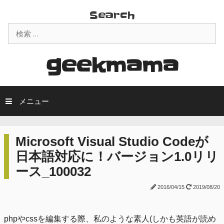
コ
Search
ン
検
テ
索:
ン
ツ
geekmama
へ
ス
キ
メニュー
ッ
プ
Microsoft Visual Studio Codeが
日本語対応に！バージョン1.0リリ
ース_100032
2016/04/15
2019/08/20
phpやcssを編集する際、私のような素人(しかも英語が読め