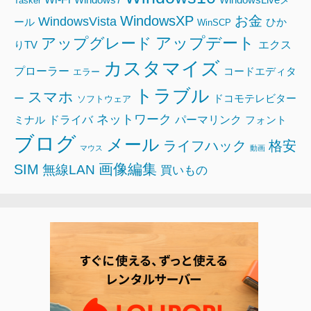
Tasker
WindowsXP
お金
WindowsVista
ール
ひか
WinSCP
アップデート
アップグレード
エクス
りTV
カスタマイズ
プローラー
コードエディタ
エラー
トラブル
スマホ
ー
ドコモテレビター
ソフトウェア
ネットワーク
ドライバ
パーマリンク
ミナル
フォント
ブログ
メール
ライフハック
格安
マウス
動画
画像編集
SIM
無線LAN
買いもの