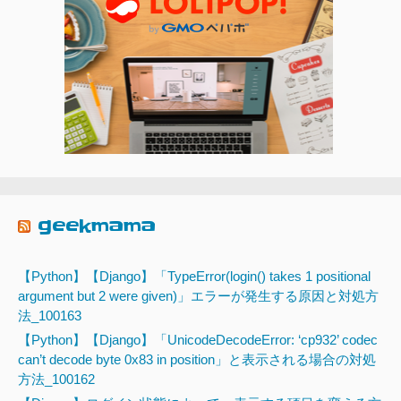
geekmama
【Python】【Django】「TypeError(login() takes 1 positional
argument but 2 were given)」エラーが発生する原因と対処方
法_100163
【Python】【Django】「UnicodeDecodeError: ‘cp932’ codec
can’t decode byte 0x83 in position」と表示される場合の対処
方法_100162