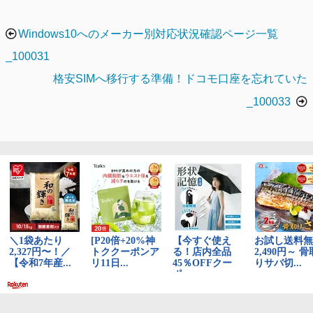
ー
投
Windows10へのメーカー別対応状況確認ページ一覧
稿
_100031
ナ
格安SIMへ移行する準備！ドコモ口座を忘れていた
ビ
_100033
ゲ
ー
シ
ョ
ン