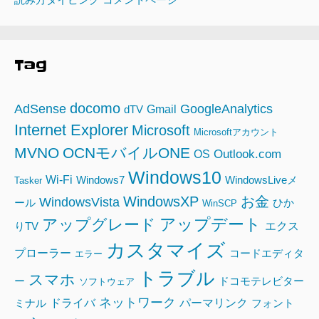
Tag
docomo
AdSense
GoogleAnalytics
Gmail
dTV
Internet Explorer
Microsoft
Microsoftアカウント
MVNO
OCNモバイルONE
Outlook.com
OS
Windows10
Wi-Fi
Windows7
WindowsLiveメ
Tasker
WindowsXP
お金
WindowsVista
ール
ひか
WinSCP
アップデート
アップグレード
エクス
りTV
カスタマイズ
プローラー
コードエディタ
エラー
トラブル
スマホ
ー
ドコモテレビター
ソフトウェア
ネットワーク
ドライバ
パーマリンク
ミナル
フォント