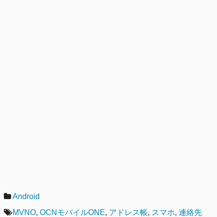
カ
Android
テ
タ
MVNO
,
OCNモバイルONE
,
アドレス帳
,
スマホ
,
連絡先