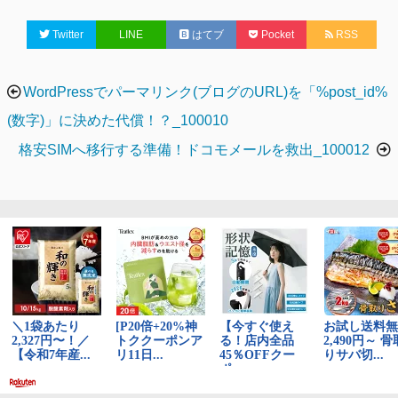
ゴ
グ
Twitter
LINE
はてブ
Pocket
RSS
リ
ー
投
WordPressでパーマリンク(ブログのURL)を「%post_id%
稿
(数字)」に決めた代償！？_100010
ナ
格安SIMへ移行する準備！ドコモメールを救出_100012
ビ
ゲ
ー
シ
ョ
ン