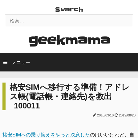
コ
Search
ン
検
テ
索:
ン
ツ
geekmama
へ
ス
キ
メニュー
ッ
プ
格安SIMへ移行する準備！アドレ
ス帳(電話帳・連絡先)を救出
_100011
2016/03/10
2019/08/20
格安SIMへの乗り換えをやっと決意した
のはいいけれど、自