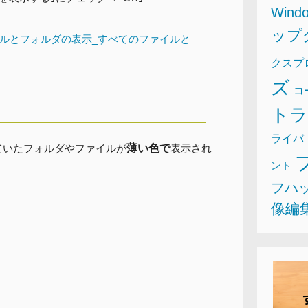
Wind
ップ
クスプ
ズ
コ
ト
ライバ
ていたフォルダやファイルが
薄い色で
表示され
ント
フハ
像編