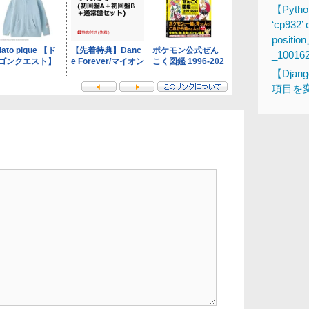
【Pytho
‘cp932’ 
posi
_10016
【Dja
項目を変