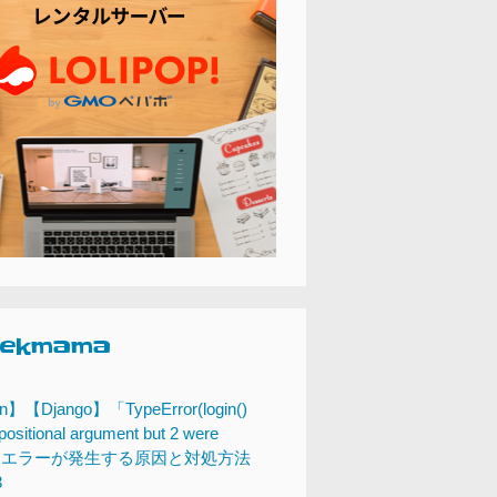
eekmama
n】【Django】「TypeError(login()
positional argument but 2 were
n)」エラーが発生する原因と対処方法
3