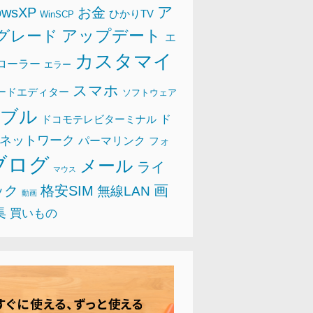
ア
owsXP
お金
ひかりTV
WinSCP
アップデート
グレード
エ
カスタマイ
ローラー
エラー
スマホ
ードエディター
ソフトウェア
ラブル
ド
ドコモテレビターミナル
ネットワーク
パーマリンク
フォ
ブログ
メール
ライ
マウス
画
ック
格安SIM
無線LAN
動画
集
買いもの