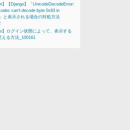
n】【Django】「UnicodeDecodeError:
codec can’t decode byte 0x83 in
tion」と表示される場合の対処方法
2
ngo】ログイン状態によって、表示する
える方法_100161