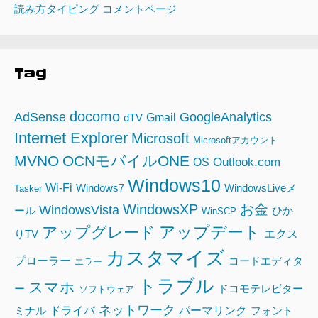
読み方タイピング コメントページ
Tag
docomo
AdSense
GoogleAnalytics
Gmail
dTV
Internet Explorer
Microsoft
Microsoftアカウント
MVNO
OCNモバイルONE
Outlook.com
OS
Windows10
Wi-Fi
Windows7
WindowsLiveメ
Tasker
WindowsXP
お金
WindowsVista
ール
ひか
WinSCP
アップデート
アップグレード
エクス
りTV
カスタマイズ
プローラー
コードエディタ
エラー
トラブル
スマホ
ー
ドコモテレビター
ソフトウェア
ネットワーク
ドライバ
パーマリンク
ミナル
フォント