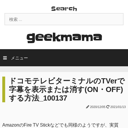
コ
Search
ン
検
テ
索:
ン
ツ
geekmama
へ
ス
キ
メニュー
ッ
プ
ドコモテレビターミナルのTVerで
字幕を表示または消す(ON・OFF)
する方法_100137
2020/12/05
2021/01/13
AmazonのFire TV Stickなどでも同様のようですが、実質