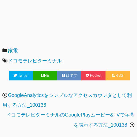
カ
家電
テ
タ
ドコモテレビターミナル
ゴ
グ
Twitter
LINE
はてブ
Pocket
RSS
リ
ー
投
GoogleAnalyticsをシンプルなアクセスカウンタとして利
稿
用する方法_100136
ナ
ドコモテレビターミナルのGooglePlayムービー&TVで字幕
ビ
を表示する方法_100138
ゲ